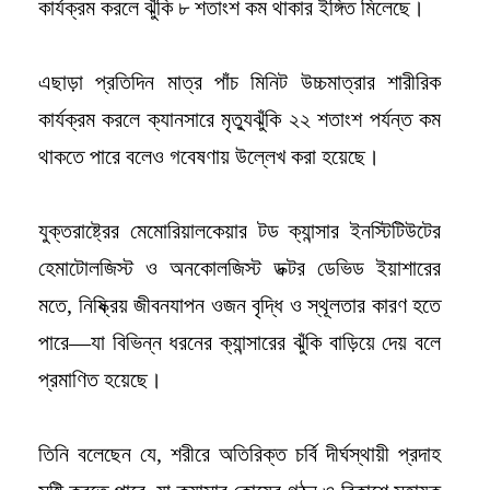
কার্যক্রম করলে ঝুঁকি ৮ শতাংশ কম থাকার ইঙ্গিত মিলেছে।
এছাড়া প্রতিদিন মাত্র পাঁচ মিনিট উচ্চমাত্রার শারীরিক
কার্যক্রম করলে ক্যানসারে মৃত্যুঝুঁকি ২২ শতাংশ পর্যন্ত কম
থাকতে পারে বলেও গবেষণায় উল্লেখ করা হয়েছে।
যুক্তরাষ্ট্রের মেমোরিয়ালকেয়ার টড ক্যান্সার ইনস্টিটিউটের
হেমাটোলজিস্ট ও অনকোলজিস্ট ডক্টর ডেভিড ইয়াশারের
মতে, নিষ্ক্রিয় জীবনযাপন ওজন বৃদ্ধি ও স্থূলতার কারণ হতে
পারে—যা বিভিন্ন ধরনের ক্যান্সারের ঝুঁকি বাড়িয়ে দেয় বলে
প্রমাণিত হয়েছে।
তিনি বলেছেন যে, শরীরে অতিরিক্ত চর্বি দীর্ঘস্থায়ী প্রদাহ