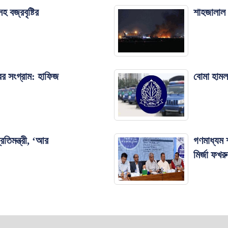
 বজ্রবৃষ্টির
শাহজালাল ব
রের সংগ্রাম: হাফিজ
বোমা হামল
রতিমন্ত্রী, ‘আর
গণমাধ্যম 
মির্জা ফখর