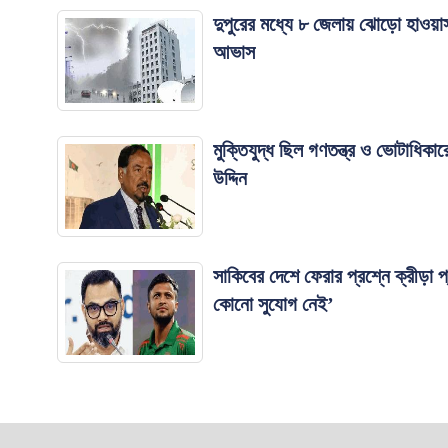
দুপুরের মধ্যে ৮ জেলায় ঝোড়ো হাওয়াসহ
আভাস
মুক্তিযুদ্ধ ছিল গণতন্ত্র ও ভোটাধিকা
উদ্দিন
সাকিবের দেশে ফেরার প্রশ্নে ক্রীড়া প্
কোনো সুযোগ নেই’