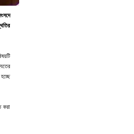
সংসদে
থিতির
িষয়টি
যুতের
হচ্ছে
ত করা