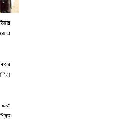
েডিয়ার
লয়ে এ
ী করার
োগিতা
য় এবং
শ্বিক