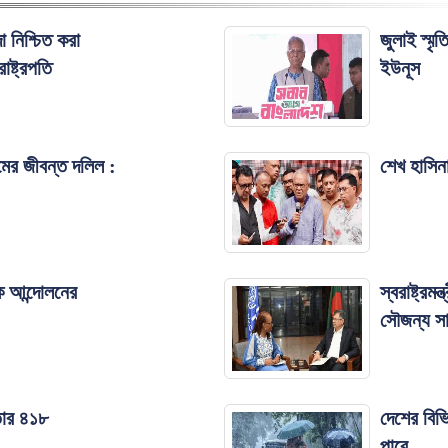
া নিশ্চিত করা
জুলাই স্মৃ
াষ্ট্রপতি
ইউনূস
রামের জীবন্ত দলিল :
শেখ হাসিনা
িক আন্দোলনের
স্বরাষ্ট্র
সৌজন্য সাক
তার ৪১৮
দেশের বিভি
পারে