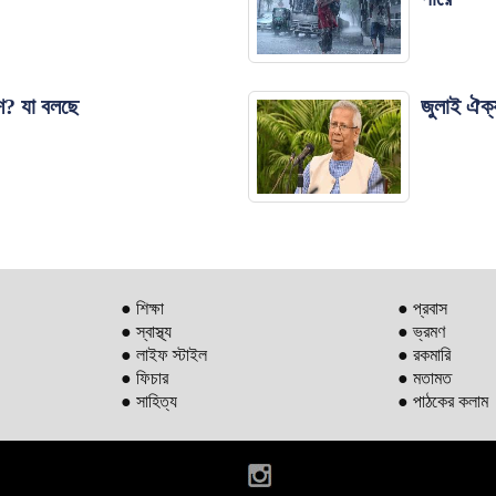
শ? যা বলছে
জুলাই ঐক্য
● শিক্ষা
● প্রবাস
● স্বাস্থ্য
● ভ্রমণ
● লাইফ স্টাইল
● রকমারি
● ফিচার
● মতামত
● সাহিত্য
● পাঠকের কলাম