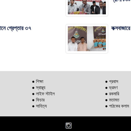
নে গ্রেপ্তার ৩৭
কক্সবাজার
● শিক্ষা
● প্রবাস
● স্বাস্থ্য
● ভ্রমণ
● লাইফ স্টাইল
● রকমারি
● ফিচার
● মতামত
● সাহিত্য
● পাঠকের কলাম