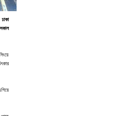
 ঢাকা
 সকাল
সিংয়ে
িৎকার
এগিয়ে