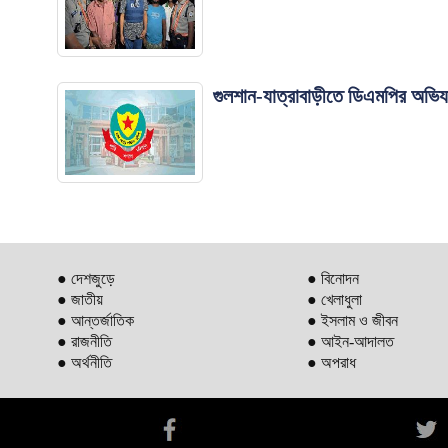
গুলশান-যাত্রাবাড়ীতে ডিএমপির অভিযা
● দেশজুড়ে
● বিনোদন
● জাতীয়
● খেলাধুলা
● আন্তর্জাতিক
● ইসলাম ও জীবন
● রাজনীতি
● আইন-আদালত
● অর্থনীতি
● অপরাধ