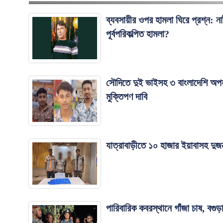
ব্যবসায়ীর ওপর হামলা ঘিরে প্রশ্ন: ন
পূর্বপরিকল্পিত হামলা?
সৌদিতে দুই ভাইসহ ৩ বাংলাদেশি অপ
মুক্তিপণ দাবি
যাত্রাবাড়ীতে ১০ হাজার ইয়াবাসহ দুজন
পারিবারিক কবরস্থানে গাঁজা চাষ, বগুড়