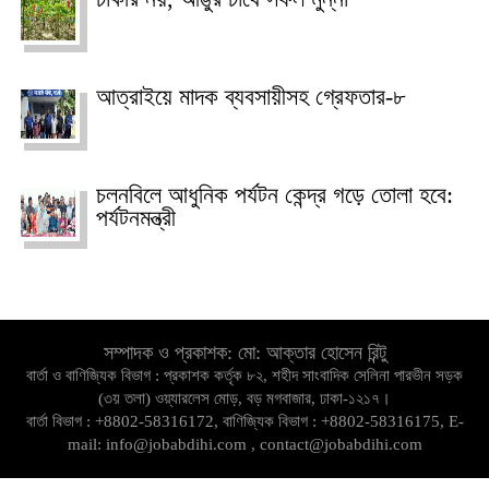
আত্রাইয়ে মাদক ব্যবসায়ীসহ গ্রেফতার-৮
চলনবিলে আধুনিক পর্যটন কেন্দ্র গড়ে তোলা হবে:
পর্যটনমন্ত্রী
সম্পাদক ও প্রকাশক: মো: আক্তার হোসেন রিন্টু
বার্তা ও বাণিজ্যিক বিভাগ : প্রকাশক কর্তৃক ৮২, শহীদ সাংবাদিক সেলিনা পারভীন সড়ক
(৩য় তলা) ওয়্যারলেস মোড়, বড় মগবাজার, ঢাকা-১২১৭।
বার্তা বিভাগ : +8802-58316172, বাণিজ্যিক বিভাগ : +8802-58316175, E-
mail: info@jobabdihi.com , contact@jobabdihi.com