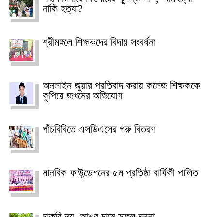
নাকি হত্যা?
শ্রীমঙ্গলে শিক্ষকদের বিদায় সংবর্ধনা
অনলাইন জুয়ার প্রতিবাদ করায় কলেজ শিক্ষককে
কুপিয়ে জখমের অভিযোগ
পাঁচবিবিতে এসডিএসের গরু বিতরণ
মানবিক ফাউন্ডেশনের ৫ম প্রতিষ্ঠা বার্ষিকী পালিত
চাকরি নয়, আঙুর চাষে সফল মুন্না