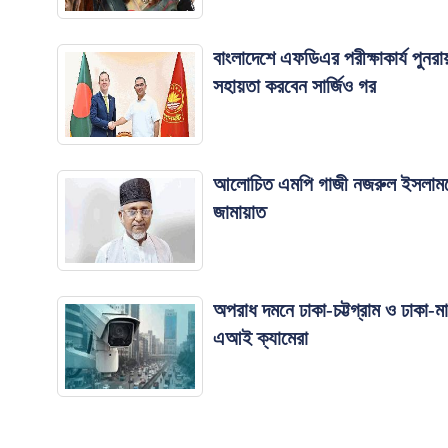
বাংলাদেশে এফডিএর পরীক্ষাকার্য পুনরায়
সহায়তা করবেন সার্জিও গর
আলোচিত এমপি গাজী নজরুল ইসলামক
জামায়াত
অপরাধ দমনে ঢাকা-চট্টগ্রাম ও ঢাকা-
এআই ক্যামেরা