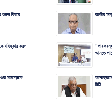
 শুরুর বিষয়ে
জাতীয় অধ্
ে বহিষ্কার করল
"পারফরম্যান
আনতে পারে
মাওয়া মহাসড়কে
আসাদুজ্জা
চিঠি