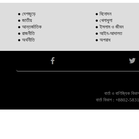
● দেশজুড়ে
● বিনোদন
● জাতীয়
● খেলাধুলা
● আন্তর্জাতিক
● ইসলাম ও জীবন
● রাজনীতি
● আইন-আদালত
● অর্থনীতি
● অপরাধ
বার্তা ও বাণিজ্যিক ব
বার্তা বিভাগ : +8802-5