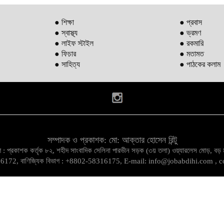
● শিক্ষা
● প্রবাস
● স্বাস্থ্য
● ভ্রমণ
● লাইফ স্টাইল
● রকমারি
● ফিচার
● মতামত
● সাহিত্য
● পাঠকের কলাম
সম্পাদক ও প্রকাশক: মো: আক্তার হোসেন রিন্টু
িভাগ : প্রকাশক কর্তৃক ৮২, শহীদ সাংবাদিক সেলিনা পারভীন সড়ক (৩য় তলা) ওয়্যারলেস মোড়, ব
8316172, বাণিজ্যিক বিভাগ : +8802-58316175, E-mail: info@jobabdihi.com 