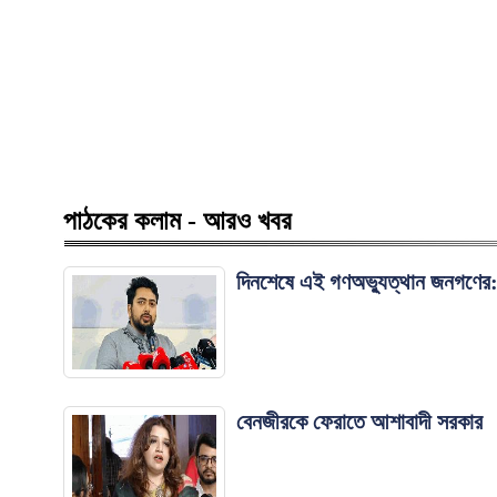
পাঠকের কলাম - আরও খবর
দিনশেষে এই গণঅভ্যুত্থান জনগণের:
বেনজীরকে ফেরাতে আশাবাদী সরকার