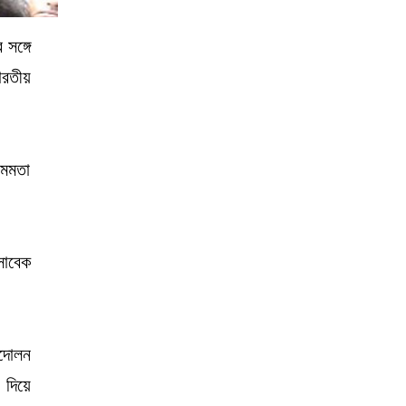
 সঙ্গে
ারতীয়
 মমতা
সাবেক
্দোলন
দিয়ে