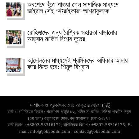
অবশেষে খুঁজে পাওয়া গেল সামাজিক মাধ্যমে
ভাইরাল সেই ‘স্ট্রাইকার’ আশরাফুলকে
রোহিঙ্গাদের জন্য বৈশ্বিক সহায়তা বাড়ানোর
আহ্বান মার্কিন বিশেষ দূতের
আন্দোলনের মাধ্যমেই শ্রমিকদের অধিকার আদায়
করে নিতে হবে: শিমুল বিশ্বাস
সম্পাদক ও প্রকাশক: মো: আক্তার হোসেন রিন্টু
বার্তা ও বাণিজ্যিক বিভাগ : প্রকাশক কর্তৃক ৮২, শহীদ সাংবাদিক সেলিনা পারভীন সড়ক
(৩য় তলা) ওয়্যারলেস মোড়, বড় মগবাজার, ঢাকা-১২১৭।
বার্তা বিভাগ : +8802-58316172, বাণিজ্যিক বিভাগ : +8802-58316175, E-
mail: info@jobabdihi.com , contact@jobabdihi.com