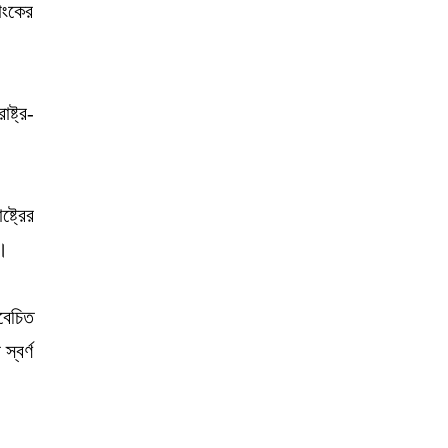
াংকের
্ট্র-
্ট্রের
ে।
বেচিত
্বর্ণ