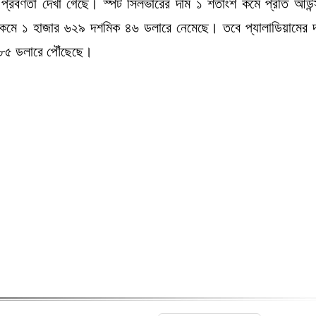
িশ্র প্রবণতা দেখা গেছে। স্পট সিলভারের দাম ১ শতাংশ কমে প্রতি আউন
 কমে ১ হাজার ৬২৯ দশমিক ৪৬ ডলারে নেমেছে। তবে প্যালাডিয়ামের 
 ৮৫ ডলারে পৌঁছেছে।