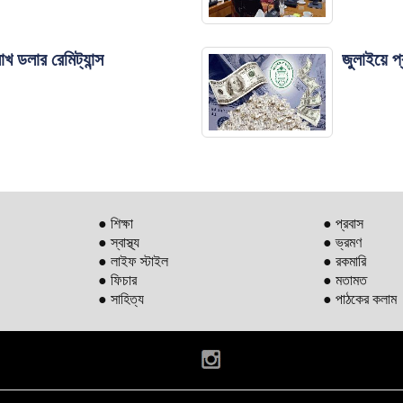
 ডলার রেমিট্যান্স
জুলাইয়ে প
● শিক্ষা
● প্রবাস
● স্বাস্থ্য
● ভ্রমণ
● লাইফ স্টাইল
● রকমারি
● ফিচার
● মতামত
● সাহিত্য
● পাঠকের কলাম