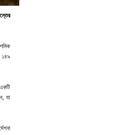
ন্তের
দশমিক
র ১৪৯
 একটি
ন, যা
দেশনা