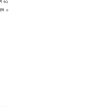
্স ৬১
দাম ০