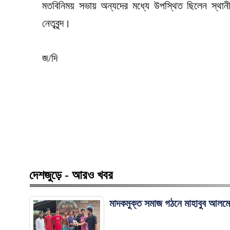
মতবিনিময় সভায় অন্যদের মধ্যে উপস্থিত ছিলেন স্থানীয় প্
নেতৃবৃন্দ।
জ/দি
দেশজুড়ে - আরও খবর
মাদকমুক্ত সমাজ গঠনে মাহাবুব আলম