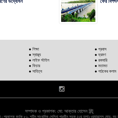
রণের উদ্বোধন
ফের বিপৎস
● শিক্ষা
● প্রবাস
● স্বাস্থ্য
● ভ্রমণ
● লাইফ স্টাইল
● রকমারি
● ফিচার
● মতামত
● সাহিত্য
● পাঠকের কলাম
সম্পাদক ও প্রকাশক: মো: আক্তার হোসেন রিন্টু
িভাগ : প্রকাশক কর্তৃক ৮২, শহীদ সাংবাদিক সেলিনা পারভীন সড়ক (৩য় তলা) ওয়্যারলেস মোড়, ব