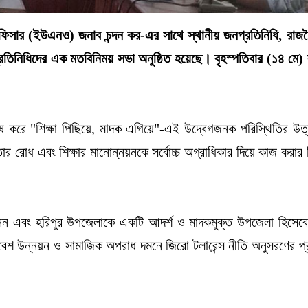
অফিসার (ইউএনও) জনাব চন্দন কর-এর সাথে স্থানীয় জনপ্রতিনিধি, রাজ
র প্রতিনিধিদের এক মতবিনিময় সভা অনুষ্ঠিত হয়েছে। বৃহস্পতিবার (১৪ মে)
েষ করে "শিক্ষা পিছিয়ে, মাদক এগিয়ে"-এই উদ্বেগজনক পরিস্থিতির উত
র রোধ এবং শিক্ষার মানোন্নয়নকে সর্বোচ্চ অগ্রাধিকার দিয়ে কাজ করার 
ন এবং হরিপুর উপজেলাকে একটি আদর্শ ও মাদকমুক্ত উপজেলা হিসেব
েশ উন্নয়ন ও সামাজিক অপরাধ দমনে জিরো টলারেন্স নীতি অনুসরণের প্