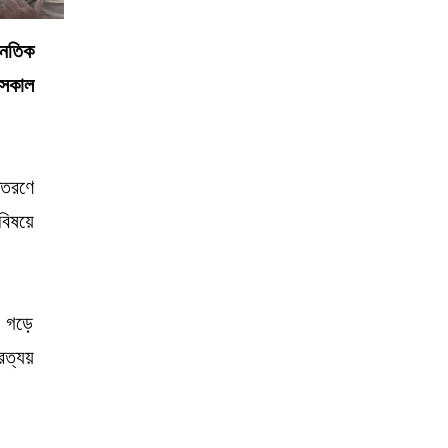
নৈতিক
 সকাল
্তরণে
বিষয়ে
ে গড়ে
রত্যয়