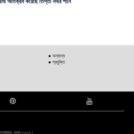
ীমা অতিক্রম করেছে তিস্তা নদীর পানি
● অন্যান্য
● প্রযুক্তি
ড় মগবাজার, ঢাকা-১২১৭।