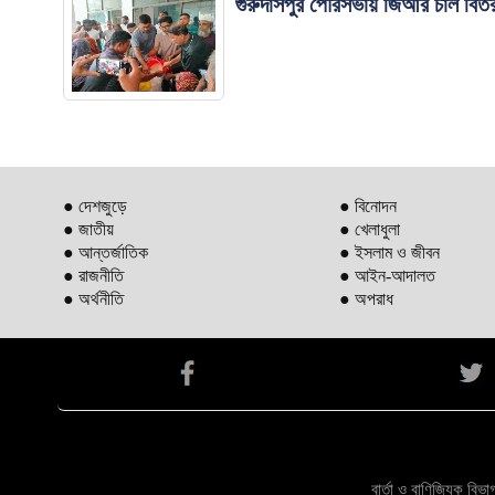
গুরুদাসপুর পৌরসভায় জিআর চাল বিত
● দেশজুড়ে
● বিনোদন
● জাতীয়
● খেলাধুলা
● আন্তর্জাতিক
● ইসলাম ও জীবন
● রাজনীতি
● আইন-আদালত
● অর্থনীতি
● অপরাধ
বার্তা ও বাণিজ্যিক ব