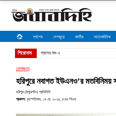
সর্বশেষ
দেশজুড়ে
জাতীয়
আন্তর্জাতিক
শিরোনাম
গ্যাসের দাম এক টাকাও বাড়ালে স
দেশজুড়ে
হরিপুরে নবাগত ইউএনও’র মতবিনিময় সভ
হরিপুর (ঠাকুরগাঁও) প্রতিনিধি
প্রকাশ:
বৃহস্পতিবার, ১৪ মে, ২০২৬, ৪:৪৪ পিএম