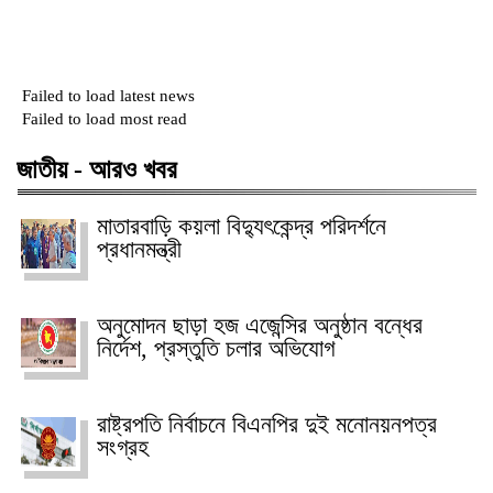
Failed to load latest news
Failed to load most read
জাতীয় - আরও খবর
মাতারবাড়ি কয়লা বিদ্যুৎকেন্দ্র পরিদর্শনে
প্রধানমন্ত্রী
অনুমোদন ছাড়া হজ এজেন্সির অনুষ্ঠান বন্ধের
নির্দেশ, প্রস্তুতি চলার অভিযোগ
রাষ্ট্রপতি নির্বাচনে বিএনপির দুই মনোনয়নপত্র
সংগ্রহ