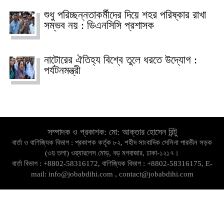
শুধু পরিচ্ছন্নতাকর্মীদের দিয়ে শহর পরিষ্কার রাখা
সম্ভব নয় : ডিএনসিসি প্রশাসক
নাটোরের ঐতিহ্য বিশ্বে তুলে ধরতে উদ্যোগ :
পর্যটনমন্ত্রী
সম্পাদক ও প্রকাশক: মো: আক্তার হোসেন রিন্টু
বার্তা ও বাণিজ্যিক বিভাগ : প্রকাশক কর্তৃক ৮২, শহীদ সাংবাদিক সেলিনা পারভীন সড়ক
(৩য় তলা) ওয়্যারলেস মোড়, বড় মগবাজার, ঢাকা-১২১৭।
বার্তা বিভাগ : +8802-58316172, বাণিজ্যিক বিভাগ : +8802-58316175, E-
mail: info@jobabdihi.com , contact@jobabdihi.com