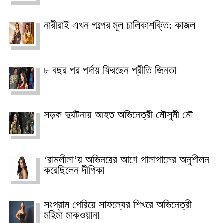
নারীরাই এখন গল্পের মূল চালিকাশক্তি: কাজল
৮ বছর পর পর্দায় ফিরছেন প্রীতি জিনতা
সড়ক দুর্ঘটনায় আহত অভিনেত্রী মৌসুমী মৌ
‘রামলীলা’য় অভিনয়ের আগে গালাগালের অনুশীলন
করেছিলেন দীপিকা
সংগ্রাম পেরিয়ে সাফল্যের শিখরে অভিনেত্রী
মহিমা মাকওয়ানা