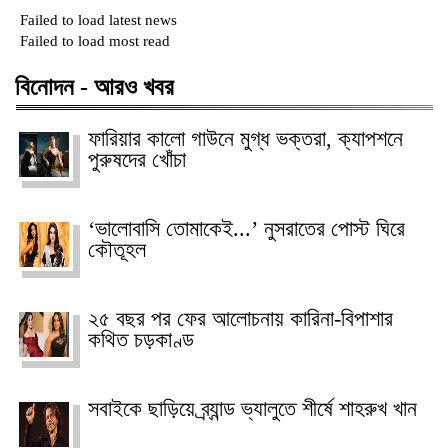
Failed to load latest news
Failed to load most read
বিনোদন - আরও খবর
ফারিয়ার কালো গাউনে মুগ্ধ ভক্তরা, ক্যাপশনে
পুরুষদের খোঁচা
‘ভালোবাসি তোমাকেই...’ নুসরাতের পোস্ট ঘিরে
কৌতূহল
২৫ বছর পর ফের আলোচনায় কারিনা-বিপাশার
কথিত চড়কাণ্ড
সবাইকে ছাড়িয়ে ব্র্যান্ড ভ্যালুতে শীর্ষে শাহরুখ খান